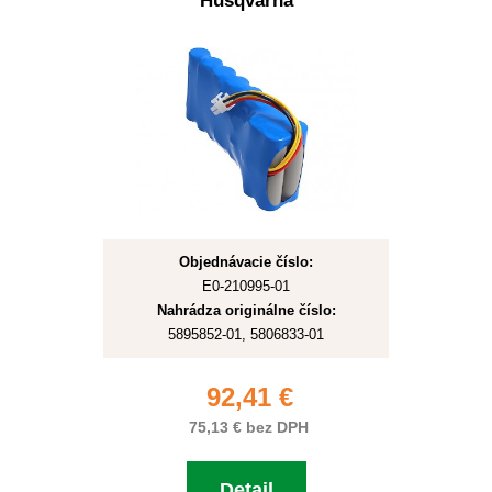
Husqvarna
Objednávacie číslo:
E0-210995-01
Nahrádza originálne číslo:
5895852-01, 5806833-01
92,41 €
75,13 € bez DPH
Detail