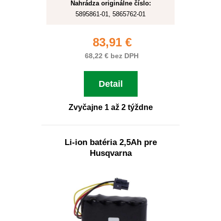
Nahrádza originálne číslo:
5895861-01, 5865762-01
83,91 €
68,22 € bez DPH
Detail
Zvyčajne 1 až 2 týždne
Li-ion batéria 2,5Ah pre
Husqvarna