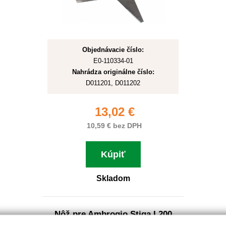
Objednávacie číslo:
E0-110334-01
Nahrádza originálne číslo:
D011201, D011202
13,02 €
10,59 € bez DPH
Kúpiť
Skladom
Nôž pre Ambrogio,Stiga L200
osmizub 29cm