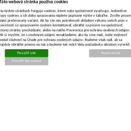
Táto webová stránka používa cookies
Na týchto stránkach fungujú cookies, ktoré naše spoločnosti využívajú. Jednotlivé
typy cookies a ich dobu spracovania nájdete popísané nižšie v tabuľke. Zvoľte prosí
Vami preferovaný variant. Ak by ste nás potrebovali ohľadom výkonu vašich práv v
súvislosti so spracovaním cookies kontaktovať, obráťte sa prosím na spoločnosť,
ktorej stránky prechádzate, alebo na nášho Poverenca pre ochranu osobných údajov.
Ak si myslíte, že s osobnými údajmi nenakladáme, ako by sme mali, máte možnosť
podať sťažnosť na Úrade pre ochranu osobných údajov. Budeme však radi, ak sa
najskôr obrátite priamo na nás a budeme tak môcť Vašu požiadavku obratom vyriešiť.
Povoliť vše
Nastavenie
Povoliť iba nutné
Objednávacie číslo:
E0-110333-01
Nahrádza originálne číslo:
200Z05300A,1126-9111-01
22,71 €
18,46 € bez DPH
Detail