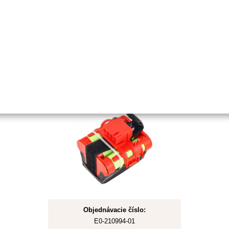
Detail
Zvyčajne 1 až 2 týždne
Li-ion batéria 2Ah pre
Husqvarna,Gardena
Objednávacie číslo:
E0-210994-01