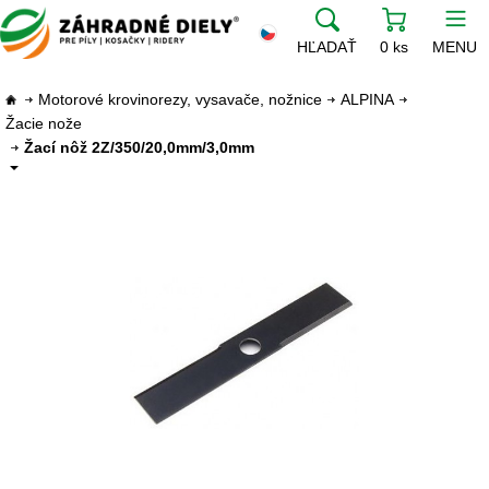
HĽADAŤ
0 ks
MENU
Motorové krovinorezy, vysavače, nožnice
ALPINA
Žacie nože
Žací nôž 2Z/350/20,0mm/3,0mm