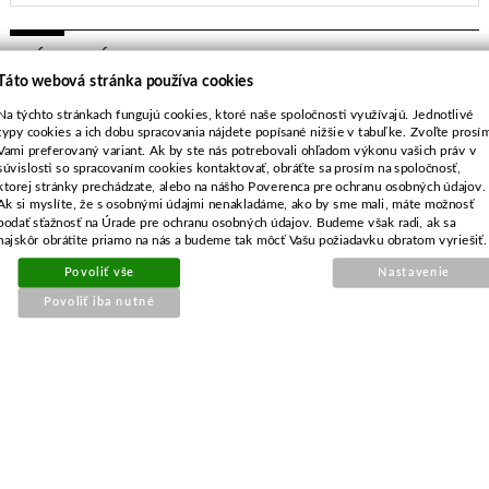
PRÍBUZNÝ TOVAR
Táto webová stránka používa cookies
Na týchto stránkach fungujú cookies, ktoré naše spoločnosti využívajú. Jednotlivé
Žací nôž
typy cookies a ich dobu spracovania nájdete popísané nižšie v tabuľke. Zvoľte prosí
3Z/255/20,0mm/1,4mm
Vami preferovaný variant. Ak by ste nás potrebovali ohľadom výkonu vašich práv v
súvislosti so spracovaním cookies kontaktovať, obráťte sa prosím na spoločnosť,
ktorej stránky prechádzate, alebo na nášho Poverenca pre ochranu osobných údajov.
Ak si myslíte, že s osobnými údajmi nenakladáme, ako by sme mali, máte možnosť
podať sťažnosť na Úrade pre ochranu osobných údajov. Budeme však radi, ak sa
najskôr obrátite priamo na nás a budeme tak môcť Vašu požiadavku obratom vyriešiť.
Povoliť vše
Nastavenie
Povoliť iba nutné
Objednávacie číslo:
E2-006018-01
Nahrádza originálne číslo:
UNI