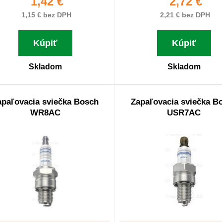
1,42 €
2,72 €
1,15 € bez DPH
2,21 € bez DPH
Kúpiť
Kúpiť
Skladom
Skladom
apaľovacia sviečka Bosch
Zapaľovacia sviečka B
WR8AC
USR7AC