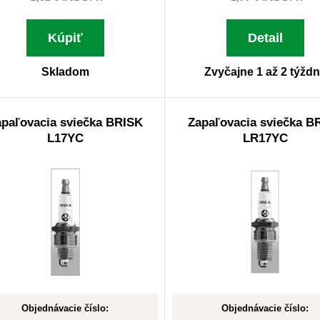
Kúpiť
Detail
Skladom
Zvyčajne 1 až 2 týžd
paľovacia sviečka BRISK
Zapaľovacia sviečka B
L17YC
LR17YC
Objednávacie číslo:
Objednávacie číslo: