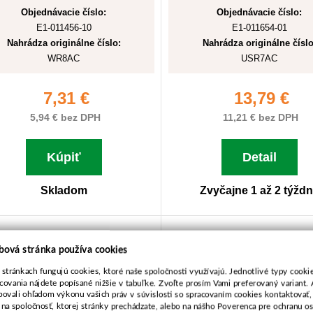
Objednávacie číslo:
Objednávacie číslo:
E1-011456-10
E1-011654-01
Nahrádza originálne číslo:
Nahrádza originálne číslo
WR8AC
USR7AC
7,31 €
13,79 €
5,94 € bez DPH
11,21 € bez DPH
Kúpiť
Detail
Skladom
Zvyčajne 1 až 2 týžd
paľovacia sviečka BRISK
Zapaľovacia sviečka B
bová stránka používa cookies
DR17YC
JR17
 stránkach fungujú cookies, ktoré naše spoločnosti využívajú. Jednotlivé typy cookie
covania nájdete popísané nižšie v tabuľke. Zvoľte prosím Vami preferovaný variant. 
bovali ohľadom výkonu vašich práv v súvislosti so spracovaním cookies kontaktovať,
 na spoločnosť, ktorej stránky prechádzate, alebo na nášho Poverenca pre ochranu 