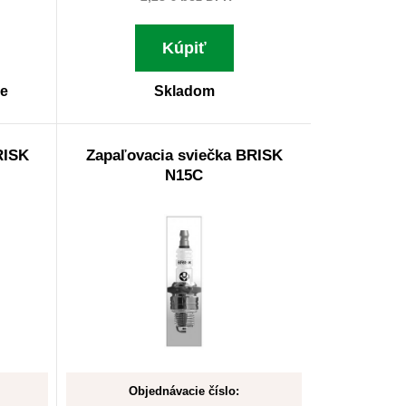
Kúpiť
ne
Skladom
RISK
Zapaľovacia sviečka BRISK
N15C
Objednávacie číslo: