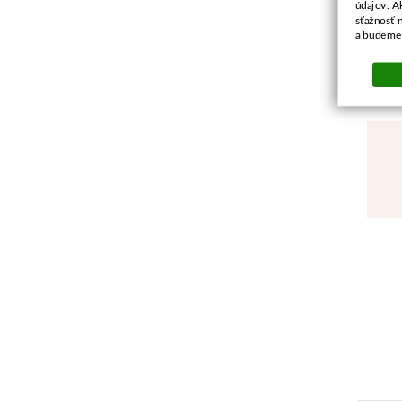
údajov. A
sťažnosť 
a budeme 