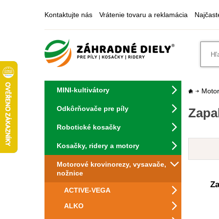
Kontaktujte nás
Vrátenie tovaru a reklamácia
Najčast
MINI-kultivátory
Motor
Odkôrňovače pre píly
Zapa
Robotické kosačky
Kosačky, ridery a motory
Motorové krovinorezy, vysavače,
nožnice
Za
ACTIVE-VEGA
ALKO