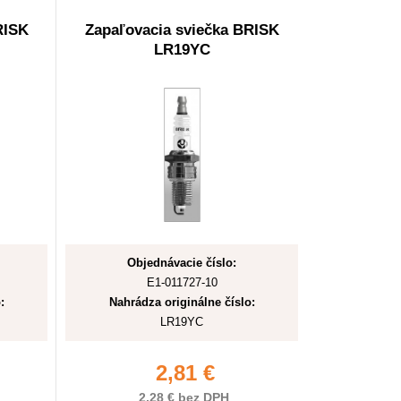
RISK
Zapaľovacia sviečka BRISK
LR19YC
Objednávacie číslo:
E1-011727-10
:
Nahrádza originálne číslo:
LR19YC
2,81 €
2,28 € bez DPH