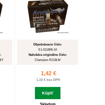
Objednávacie číslo:
E1-011806-10
:
Nahrádza originálne číslo:
J6Y
Champion RJ19LM
1,42 €
1,15 € bez DPH
Kúpiť
Skladom