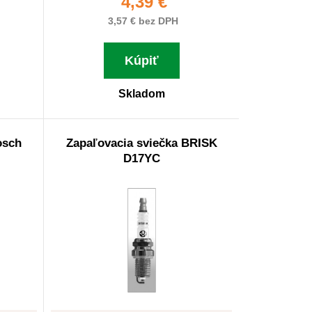
4,39 €
3,57 € bez DPH
Kúpiť
Skladom
osch
Zapaľovacia sviečka BRISK
D17YC