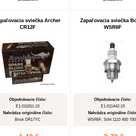
paľovacia sviečka Archer
Zapaľovacia sviečka B
CR12F
WSR6F
Objednávacie číslo:
Objednávacie číslo:
E1-011811-10
E1-011442-10
Nahrádza originálne číslo:
Nahrádza originálne číslo
Brisk DR17YC
WSR6F, Stihl 1110 400 700