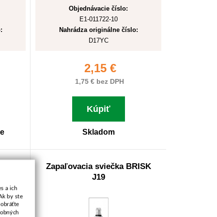
Objednávacie číslo:
E1-011722-10
:
Nahrádza originálne číslo:
D17YC
2,15 €
1,75 € bez DPH
Kúpiť
ne
Skladom
RISK
Zapaľovacia sviečka BRISK
J19
s a ich
Ak by ste
 obráťte
osobných