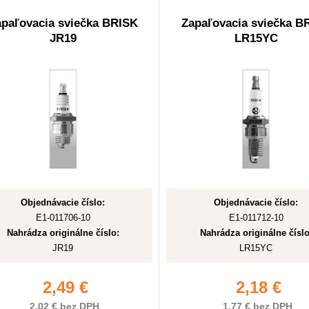
paľovacia sviečka BRISK
Zapaľovacia sviečka B
JR19
LR15YC
Objednávacie číslo:
Objednávacie číslo:
E1-011706-10
E1-011712-10
Nahrádza originálne číslo:
Nahrádza originálne číslo
JR19
LR15YC
2,49 €
2,18 €
2,02 € bez DPH
1,77 € bez DPH