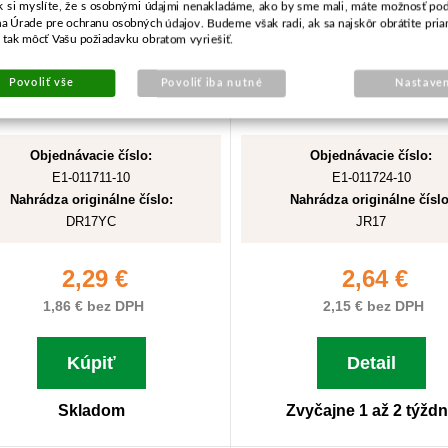
k si myslíte, že s osobnými údajmi nenakladáme, ako by sme mali, máte možnosť pod
na Úrade pre ochranu osobných údajov. Budeme však radi, ak sa najskôr obrátite pri
tak môcť Vašu požiadavku obratom vyriešiť.
Povoliť vše
Povoliť iba nutné
Nastaven
Objednávacie číslo:
Objednávacie číslo:
E1-011711-10
E1-011724-10
Nahrádza originálne číslo:
Nahrádza originálne číslo
DR17YC
JR17
2,29 €
2,64 €
1,86 € bez DPH
2,15 € bez DPH
Kúpiť
Detail
Skladom
Zvyčajne 1 až 2 týžd