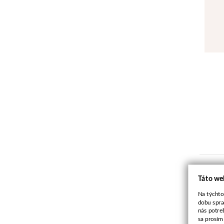
Za
Táto we
Na týchto
dobu spra
nás potre
sa prosím