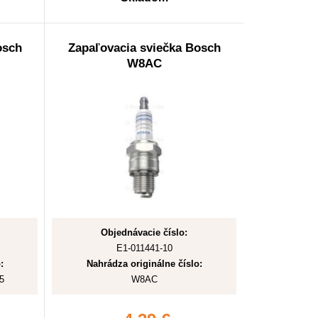
osch
Zapaľovacia sviečka Bosch
W8AC
Objednávacie číslo:
E1-011441-10
:
Nahrádza originálne číslo:
5
W8AC