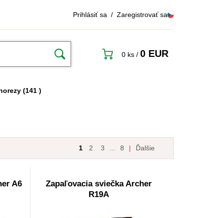
Prihlásiť sa
/
Zaregistrovať sa
0 EUR
0 ks
/
inorezy
(141 )
1
2
3
...
8
|
Ďalšie
her A6
Zapaľovacia sviečka Archer
R19A