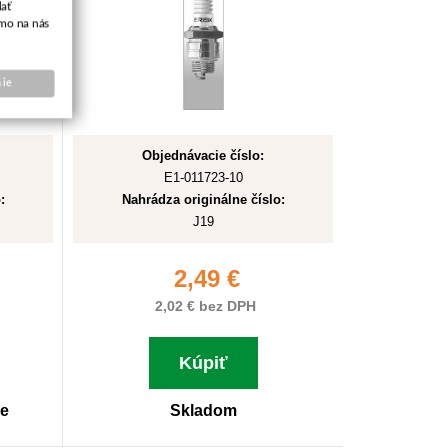
ať
amo na nás
ie
Objednávacie číslo:
E1-011723-10
:
Nahrádza originálne číslo:
J19
2,49 €
2,02 € bez DPH
Kúpiť
ne
Skladom