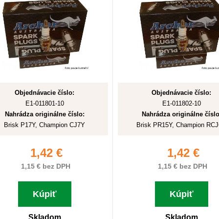
Objednávacie číslo:
Objednávacie číslo:
E1-011801-10
E1-011802-10
Nahrádza originálne číslo:
Nahrádza originálne číslo
Brisk P17Y, Champion CJ7Y
Brisk PR15Y, Champion RC
1,42 €
1,42 €
1,15 € bez DPH
1,15 € bez DPH
Kúpiť
Kúpiť
Skladom
Skladom