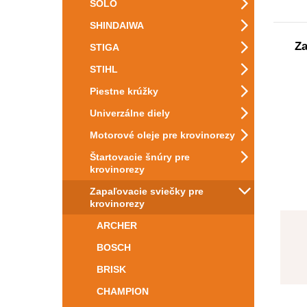
SOLO
SHINDAIWA
Za
STIGA
STIHL
Piestne krúžky
Univerzálne diely
Motorové oleje pre krovinorezy
Štartovacie šnúry pre
krovinorezy
Zapaľovacie sviečky pre
krovinorezy
ARCHER
BOSCH
BRISK
CHAMPION