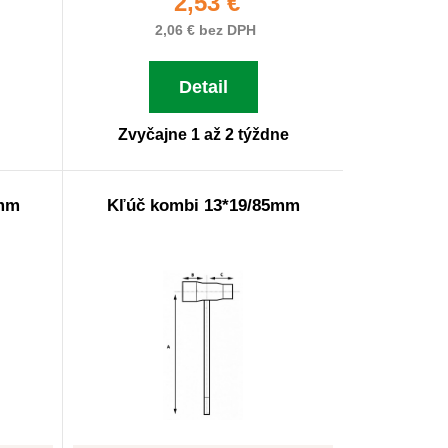
2,53 €
2,06 € bez DPH
Detail
Zvyčajne 1 až 2 týždne
8mm
Kľúč kombi 13*19/85mm