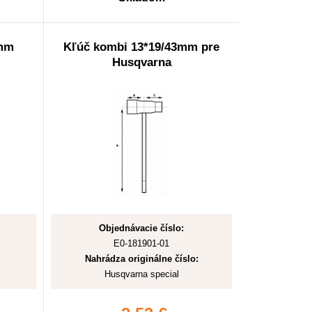
5mm
Kľúč kombi 13*19/43mm pre
Husqvarna
Objednávacie číslo:
E0-181901-01
Nahrádza originálne číslo:
Husqvarna special