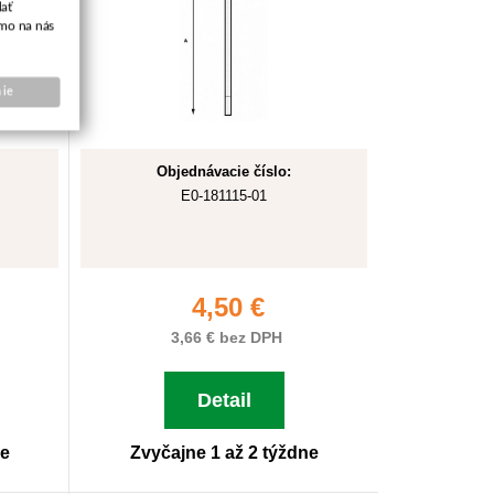
ať
amo na nás
ie
Objednávacie číslo:
E0-181115-01
4,50 €
3,66 € bez DPH
Detail
ne
Zvyčajne 1 až 2 týždne