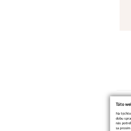
Táto we
Na týchto
dobu spra
nás potre
sa prosím