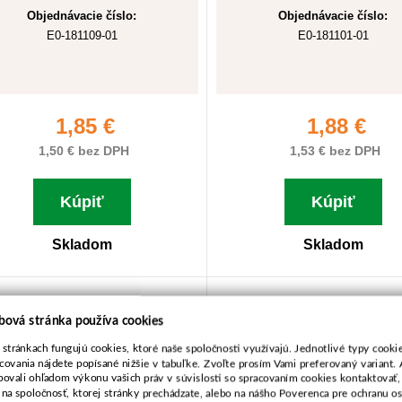
Objednávacie číslo:
Objednávacie číslo:
E0-181109-01
E0-181101-01
1,85 €
1,88 €
1,50 € bez DPH
1,53 € bez DPH
Kúpiť
Kúpiť
Skladom
Skladom
Kľúč kombi 13*21/70mm
Kľúč kombi 14*19/7
bová stránka používa cookies
 stránkach fungujú cookies, ktoré naše spoločnosti využívajú. Jednotlivé typy cookie
covania nájdete popísané nižšie v tabuľke. Zvoľte prosím Vami preferovaný variant. 
bovali ohľadom výkonu vašich práv v súvislosti so spracovaním cookies kontaktovať,
 na spoločnosť, ktorej stránky prechádzate, alebo na nášho Poverenca pre ochranu 