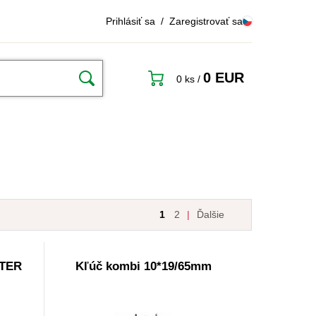
Prihlásiť sa
/
Zaregistrovať sa
0 EUR
0 ks
/
1
2
|
Ďalšie
STER
Kľúč kombi 10*19/65mm