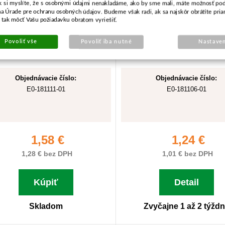
k si myslíte, že s osobnými údajmi nenakladáme, ako by sme mali, máte možnosť pod
na Úrade pre ochranu osobných údajov. Budeme však radi, ak sa najskôr obrátite pri
tak môcť Vašu požiadavku obratom vyriešiť.
Povoliť vše
Povoliť iba nutné
Nastaven
Objednávacie číslo:
Objednávacie číslo:
E0-181111-01
E0-181106-01
1,58 €
1,24 €
1,28 € bez DPH
1,01 € bez DPH
Kúpiť
Detail
Skladom
Zvyčajne 1 až 2 týžd