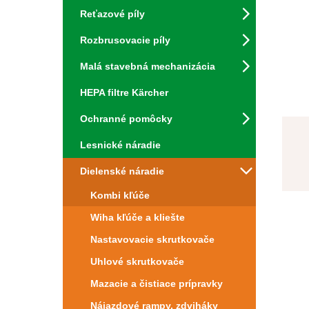
Reťazové píly
Rozbrusovacie píly
Malá stavebná mechanizácia
HEPA filtre Kärcher
Ochranné pomôcky
Lesnické náradie
Dielenské náradie
Kombi kľúče
Wiha kľúče a kliešte
Nastavovacie skrutkovače
Uhlové skrutkovače
Mazacie a čistiace prípravky
Nájazdové rampy, zdviháky