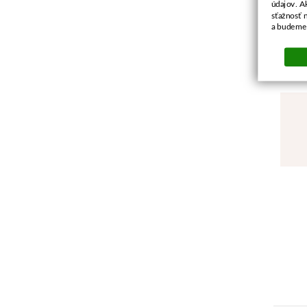
údajov. A
sťažnosť 
a budeme 