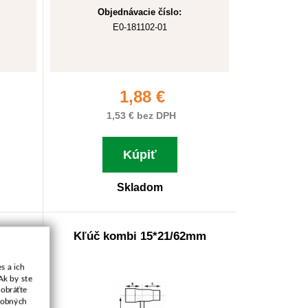
Objednávacie číslo:
E0-181102-01
1,88 €
1,53 € bez DPH
Kúpiť
Skladom
3mm
Kľúč kombi 15*21/62mm
s a ich
Ak by ste
 obráťte
osobných