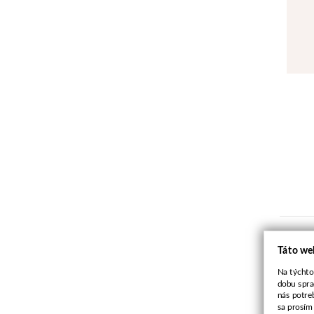
Táto we
Na týchto
dobu spra
nás potre
sa prosím