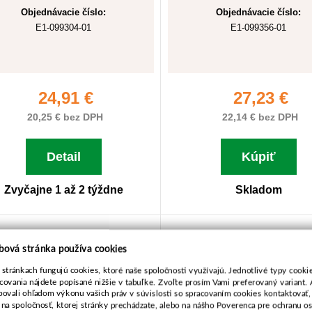
Objednávacie číslo:
Objednávacie číslo:
E1-099304-01
E1-099356-01
24,91 €
27,23 €
20,25 € bez DPH
22,14 € bez DPH
Detail
Kúpiť
Zvyčajne 1 až 2 týždne
Skladom
Kľúč WIHA T30/200mm
Kľúč WIHA T50/250
bová stránka používa cookies
 stránkach fungujú cookies, ktoré naše spoločnosti využívajú. Jednotlivé typy cookie
covania nájdete popísané nižšie v tabuľke. Zvoľte prosím Vami preferovaný variant. 
bovali ohľadom výkonu vašich práv v súvislosti so spracovaním cookies kontaktovať,
 na spoločnosť, ktorej stránky prechádzate, alebo na nášho Poverenca pre ochranu 