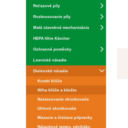
Reťazové píly
Rozbrusovacie píly
Malá stavebná mechanizácia
HEPA filtre Kärcher
Ochranné pomôcky
Lesnické náradie
Dielenské náradie
Kombi kľúče
Wiha kľúče a kliešte
Nastavovacie skrutkovače
Uhlové skrutkovače
Mazacie a čistiace prípravky
Nájazdové rampy, zdviháky