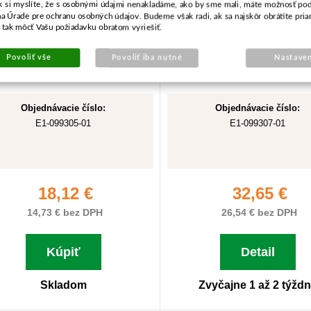
k si myslíte, že s osobnými údajmi nenakladáme, ako by sme mali, máte možnosť pod
na Úrade pre ochranu osobných údajov. Budeme však radi, ak sa najskôr obrátite pri
tak môcť Vašu požiadavku obratom vyriešiť.
Povoliť vše
Povoliť iba nutné
Nastaven
Objednávacie číslo:
Objednávacie číslo:
E1-099305-01
E1-099307-01
18,12 €
32,65 €
14,73 € bez DPH
26,54 € bez DPH
Kúpiť
Detail
Skladom
Zvyčajne 1 až 2 týžd