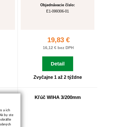
Objednávacie číslo:
E1-099306-01
19,83 €
16,12 € bez DPH
Detail
Zvyčajne 1 až 2 týždne
mm
Kľúč WIHA 3/200mm
s a ich
Ak by ste
 obráťte
osobných