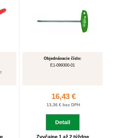
Objednávacie číslo:
E1-099300-01
:
16,43 €
13,36 € bez DPH
Detail
ne
Zvyčajne 1 až 2 týždne