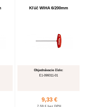
m
Kľúč WIHA 6/200mm
Objednávacie číslo:
E1-099311-01
9,33 €
7,59 € bez DPH