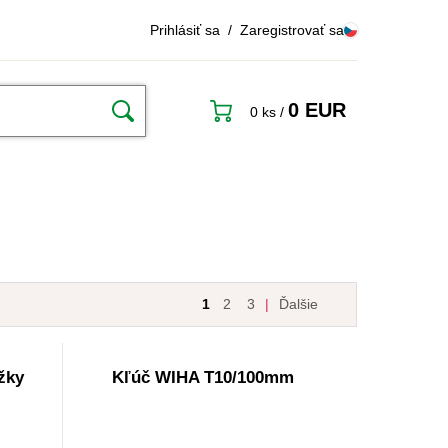
Prihlásiť sa
/
Zaregistrovať sa
0 EUR
0 ks
/
1
2
3
|
Ďalšie
žky
Kľúč WIHA T10/100mm