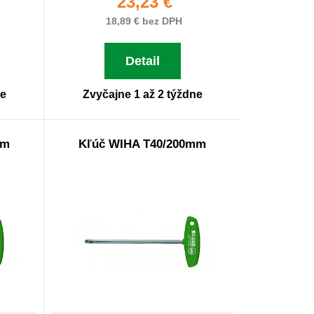
23,23 €
18,89 € bez DPH
Detail
ne
Zvyčajne 1 až 2 týždne
mm
Kľúč WIHA T40/200mm