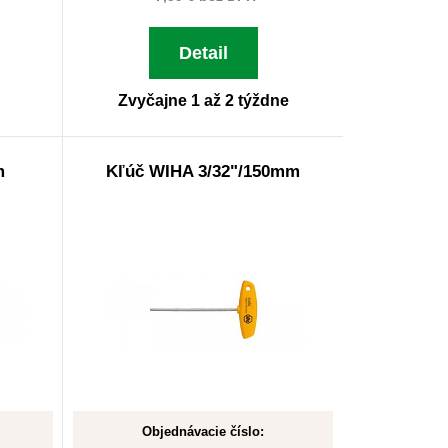
Detail
Zvyčajne 1 až 2 týždne
m
Kľúč WIHA 3/32"/150mm
Objednávacie číslo: