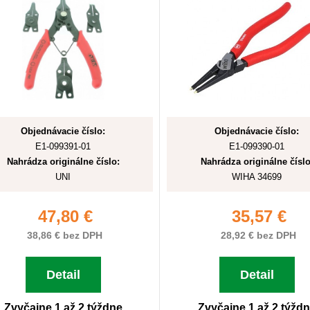
Objednávacie číslo:
Objednávacie číslo:
E1-099391-01
E1-099390-01
Nahrádza originálne číslo:
Nahrádza originálne číslo
UNI
WIHA 34699
47,80 €
35,57 €
38,86 € bez DPH
28,92 € bez DPH
Detail
Detail
Zvyčajne 1 až 2 týždne
Zvyčajne 1 až 2 týžd