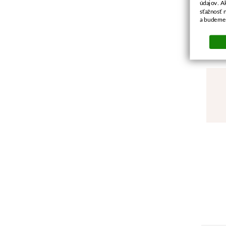
údajov. A
sťažnosť 
a budeme 