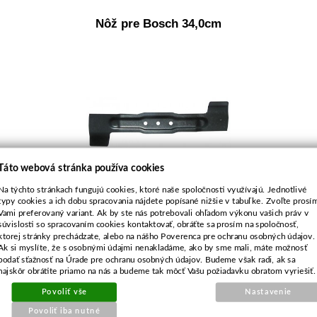
Nôž pre Bosch 34,0cm
Táto webová stránka používa cookies
Na týchto stránkach fungujú cookies, ktoré naše spoločnosti využívajú. Jednotlivé
typy cookies a ich dobu spracovania nájdete popísané nižšie v tabuľke. Zvoľte prosí
Objednávacie číslo:
Vami preferovaný variant. Ak by ste nás potrebovali ohľadom výkonu vašich práv v
E1-030994-01
súvislosti so spracovaním cookies kontaktovať, obráťte sa prosím na spoločnosť,
ktorej stránky prechádzate, alebo na nášho Poverenca pre ochranu osobných údajov.
Nahrádza originálne číslo:
Ak si myslíte, že s osobnými údajmi nenakladáme, ako by sme mali, máte možnosť
F016 800 271
podať sťažnosť na Úrade pre ochranu osobných údajov. Budeme však radi, ak sa
najskôr obrátite priamo na nás a budeme tak môcť Vašu požiadavku obratom vyriešiť.
10,77 €
Povoliť vše
Nastavenie
Povoliť iba nutné
8,76 € bez DPH