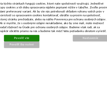
Skladom
Na týchto stránkach fungujú cookies, ktoré naše spoločnosti využívajú. Jednotlivé
typy cookies a ich dobu spracovania nájdete popísané nižšie v tabuľke. Zvoľte prosí
Vami preferovaný variant. Ak by ste nás potrebovali ohľadom výkonu vašich práv v
súvislosti so spracovaním cookies kontaktovať, obráťte sa prosím na spoločnosť,
Štartovanie pre Hecht
ktorej stránky prechádzate, alebo na nášho Poverenca pre ochranu osobných údajov.
Ak si myslíte, že s osobnými údajmi nenakladáme, ako by sme mali, máte možnosť
40,41,541 starý typ
podať sťažnosť na Úrade pre ochranu osobných údajov. Budeme však radi, ak sa
najskôr obrátite priamo na nás a budeme tak môcť Vašu požiadavku obratom vyriešiť.
Povoliť vše
Nastavenie
Povoliť iba nutné
Objednávacie číslo:
E1-013196-01
Nahrádza originálne číslo:
HM-40003